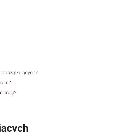
a początkujących?
orem?
ć drogi?
jących