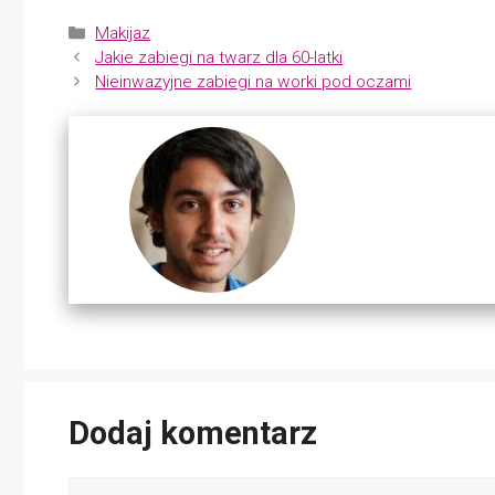
Kategorie
Makijaz
Jakie zabiegi na twarz dla 60-latki
Nieinwazyjne zabiegi na worki pod oczami
Dodaj komentarz