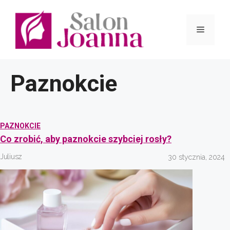
Przejdź
do
Menu
treści
Paznokcie
PAZNOKCIE
Co zrobić, aby paznokcie szybciej rosły?
Juliusz
30 stycznia, 2024