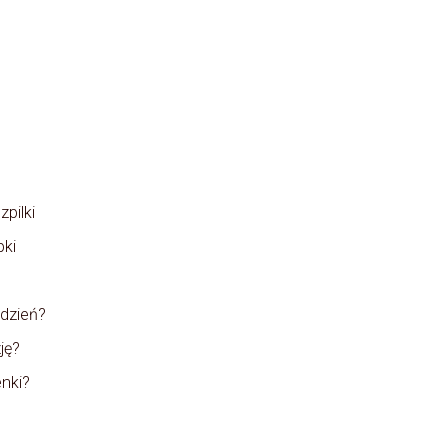
pilki
pki
 dzień?
ję?
enki?