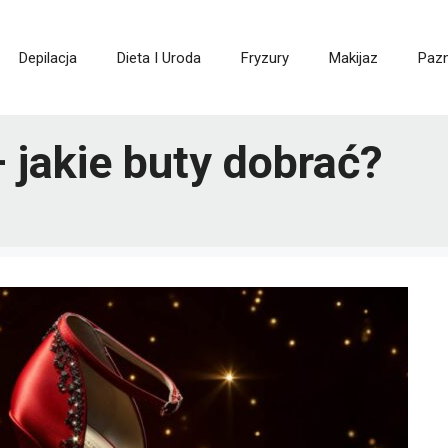
Depilacja
Dieta I Uroda
Fryzury
Makijaz
Paz
 jakie buty dobrać?