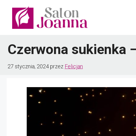
Przejdź
do
treści
Czerwona sukienka –
27 stycznia, 2024
przez
Felicjan